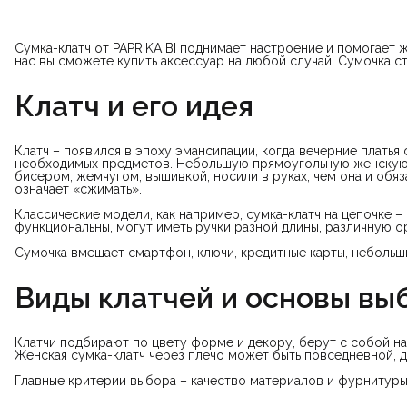
Сумка-клатч от PAPRIKA BI поднимает настроение и помогает 
нас вы сможете купить аксессуар на любой случай. Сумочка с
Клатч и его идея
Клатч – появился в эпоху эмансипации, когда вечерние платья 
необходимых предметов. Небольшую прямоугольную женскую с
бисером, жемчугом, вышивкой, носили в руках, чем она и обяз
означает «сжимать».
Классические модели, как например, сумка-клатч на цепочке –
функциональны, могут иметь ручки разной длины, различную о
Сумочка вмещает смартфон, ключи, кредитные карты, небольш
Виды клатчей и основы вы
Клатчи подбирают по цвету форме и декору, берут с собой на 
Женская сумка-клатч через плечо может быть повседневной, 
Главные критерии выбора – качество материалов и фурнитуры