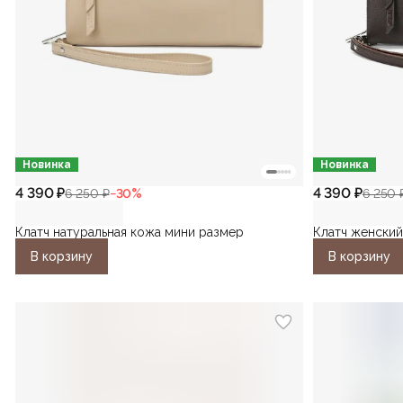
Новинка
Новинка
4 390 ₽
4 390 ₽
6 250 ₽
−
30
%
6 250 
Клатч натуральная кожа мини размер
Клатч женский
В корзину
В корзину