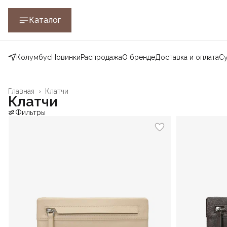
Каталог
Колумбус
Новинки
Распродажа
О бренде
Доставка и оплата
С
Главная
›
Клатчи
Клатчи
Фильтры