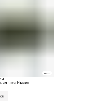
ии
ьная кожа Италия
ся