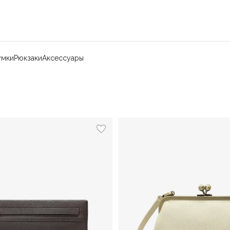
умки
Рюкзаки
Аксессуары