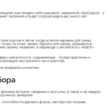
женщине чувствовать себя красивой, уверенной, свободной - у
танет любимой и будет сопровождать вас много лет.
стали короче и легче, когда исчезли карманы для самых
умку из кожи, замши, бархата или шелка, украшенную
ана своему названию: в переводе с английского «klatch»
 верх элегантности, современные – более практичны и
рганизацию внутреннего пространства.
ие предметы косметики.
бора
деловые встречи, свидания и прогулки, в театр и на свадьбу.
дорожной, вечерней.
, способность держать форму, мастерство пошива.