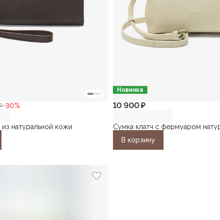
Новинка
10 900 ₽
₽
−
30
%
 из натуральной кожи
Сумка клатч с фермуаром нату
В корзину