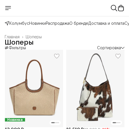
Колумбус
Новинки
Распродажа
О бренде
Доставка и оплата
С
Главная
›
Шоперы
Шоперы
Фильтры
Сортировка
Новинка