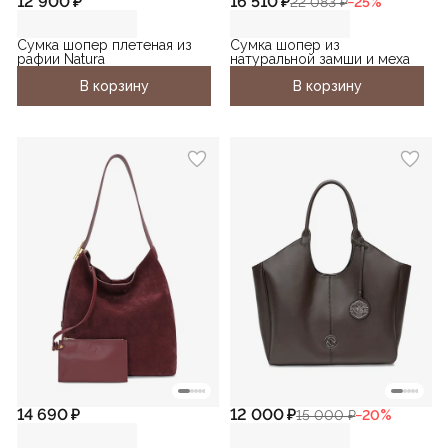
12 900 ₽
16 510 ₽
22 083 ₽
−
25
%
Сумка шопер плетеная из
Сумка шопер из
рафии Natura
натуральной замши и меха
В корзину
В корзину
14 690 ₽
12 000 ₽
15 000 ₽
−
20
%