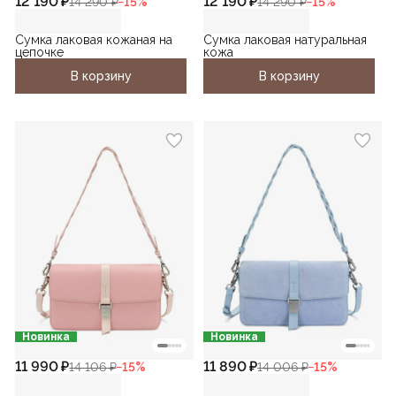
12 190 ₽
12 190 ₽
14 290 ₽
−
15
%
14 290 ₽
−
15
%
Сумка лаковая кожаная на
Сумка лаковая натуральная
цепочке
кожа
В корзину
В корзину
Новинка
Новинка
11 990 ₽
11 890 ₽
14 106 ₽
−
15
%
14 006 ₽
−
15
%