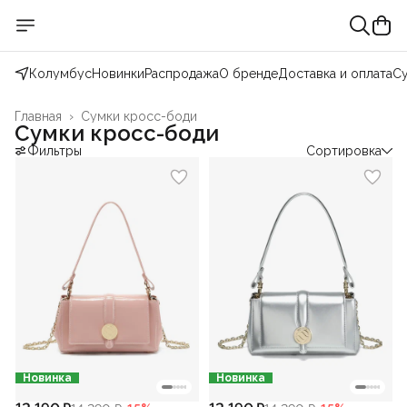
Колумбус
Новинки
Распродажа
О бренде
Доставка и оплата
С
Главная
›
Сумки кросс-боди
Сумки кросс-боди
Фильтры
Сортировка
Новинка
Новинка