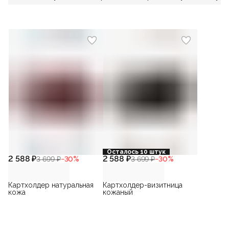
Осталось 10 штук
2 588 ₽
2 588 ₽
3 699 ₽
−
30
%
3 699 ₽
−
30
%
Картхолдер натуральная
Картхолдер-визитница
кожа
кожаный