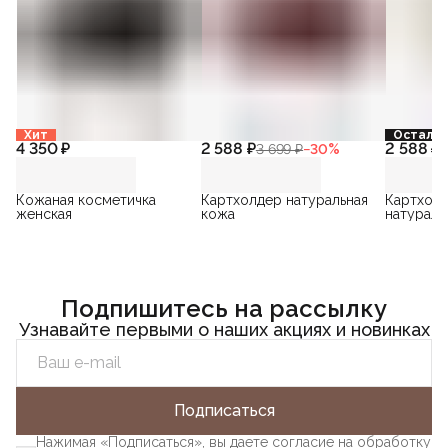
Хит
Осталос
4 350 ₽
2 588 ₽
2 588 ₽
3 699 ₽
−
30
%
3
Кожаная косметичка
Картхолдер натуральная
Картхолд
женская
кожа
натураль
Подпишитесь на рассылку
Узнавайте первыми о наших акциях и новинках
Подписаться
Нажимая «Подписаться», вы даете согласие на обработку