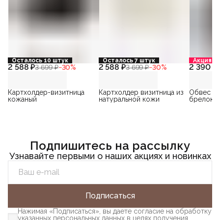
Осталось 10 штук
Осталось 7 штук
Акция
2 588 ₽
2 588 ₽
2 390 ₽
3 699 ₽
−
30
%
3 699 ₽
−
30
%
Картхолдер-визитница
Картхолдер визитница из
Обвес на
кожаный
натуральной кожи
брелок н
Подпишитесь на рассылку
Узнавайте первыми о наших акциях и новинках
Подписаться
Нажимая «Подписаться», вы даете согласие на обработку
указанных персональных данных в целях получения