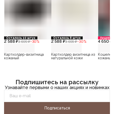
Осталось 10 штук
Осталось 8 штук
Акция
2 588 ₽
2 588 ₽
4 650 ₽
3 699 ₽
−
30
%
3 699 ₽
−
30
%
5
Картхолдер-визитница
Картхолдер визитница из
Кошелек
кожаный
натуральной кожи
кожаный
Подпишитесь на рассылку
Узнавайте первыми о наших акциях и новинках
Подписаться