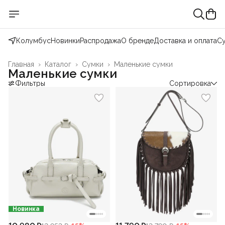
Колумбус
Новинки
Распродажа
О бренде
Доставка и оплата
С
Главная
›
Каталог
›
Сумки
›
Маленькие сумки
Маленькие сумки
Фильтры
Сортировка
Новинка