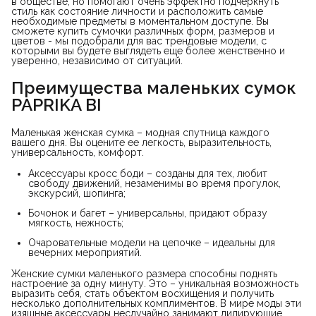
в обществе, но помогают очень эффектно подчеркнуть
стиль как состояние личности и расположить самые
необходимые предметы в моментальном доступе. Вы
сможете купить сумочки различных форм, размеров и
цветов - мы подобрали для вас трендовые модели, с
которыми вы будете выглядеть еще более женственно и
уверенно, независимо от ситуаций.
Преимущества маленьких сумок
PAPRIKA BI
Маленькая женская сумка – модная спутница каждого
вашего дня. Вы оцените ее легкость, выразительность,
универсальность, комфорт.
Аксессуары кросс боди – созданы для тех, любит
свободу движений, незаменимы во время прогулок,
экскурсий, шопинга;
Бочонок и багет – универсальны, придают образу
мягкость, нежность;
Очаровательные модели на цепочке – идеальны для
вечерних мероприятий.
Женские сумки маленького размера способны поднять
настроение за одну минуту. Это – уникальная возможность
выразить себя, стать объектом восхищения и получить
несколько дополнительных комплиментов. В мире моды эти
изящные аксессуары неслучайно занимают лидирующие