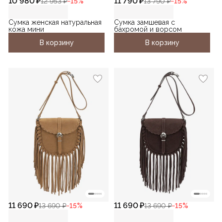
10 980 ₽
11 790 ₽
12 953 ₽
−
15
%
13 790 ₽
−
15
%
Сумка женская натуральная
Сумка замшевая с
кожа мини
бахромой и ворсом
В корзину
В корзину
11 690 ₽
11 690 ₽
13 690 ₽
−
15
%
13 690 ₽
−
15
%