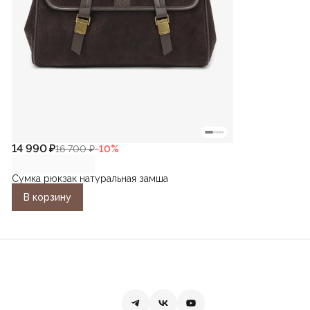
14 990 ₽
16 700 ₽
−
10
%
Сумка рюкзак натуральная замша
В корзину