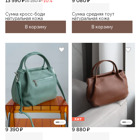
13 590 ₽
9 080 ₽
15 150 ₽
−
10
%
Сумка кросс-боди
Сумка средняя тоут
натуральная кожа
натуральная кожа
В корзину
В корзину
Хит
9 390 ₽
9 880 ₽