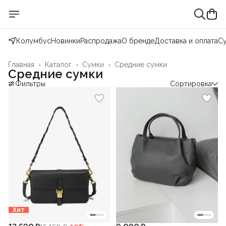
Колумбус
Новинки
Распродажа
О бренде
Доставка и оплата
С
Главная
›
Каталог
›
Сумки
›
Средние сумки
Средние сумки
Фильтры
Сортировка
Хит