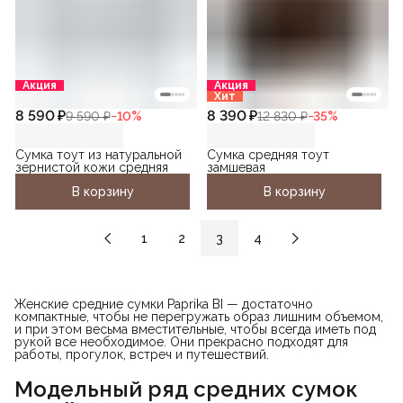
Акция
Акция
Хит
8 590 ₽
8 390 ₽
9 590 ₽
−
10
%
12 830 ₽
−
35
%
Сумка тоут из натуральной
Сумка средняя тоут
зернистой кожи средняя
замшевая
В корзину
В корзину
1
2
3
4
Женские средние сумки Paprika BI — достаточно
компактные, чтобы не перегружать образ лишним объемом,
и при этом весьма вместительные, чтобы всегда иметь под
рукой все необходимое. Они прекрасно подходят для
работы, прогулок, встреч и путешествий.
Модельный ряд средних сумок 