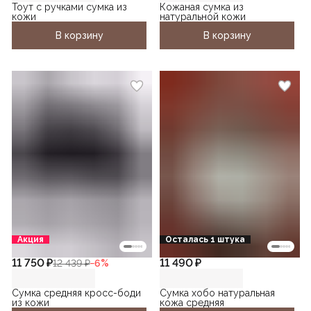
Тоут с ручками сумка из
Кожаная сумка из
кожи
натуральной кожи
В корзину
В корзину
Акция
Осталась 1 штука
11 750 ₽
11 490 ₽
12 439 ₽
−
6
%
Сумка средняя кросс-боди
Сумка хобо натуральная
из кожи
кожа средняя