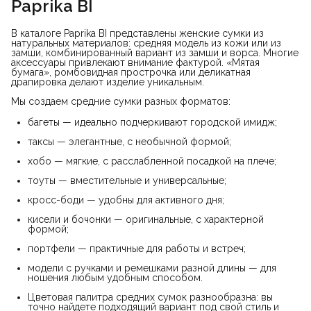
Paprika BI
В каталоге Paprika BI представлены женские сумки из
натуральных материалов: средняя модель из кожи или из
замши, комбинированный вариант из замши и ворса. Многие
аксессуары привлекают внимание фактурой. «Мятая
бумага», ромбовидная прострочка или деликатная
драпировка делают изделие уникальным.
Мы создаем средние сумки разных форматов:
багеты — идеально подчеркивают городской имидж;
таксы — элегантные, с необычной формой;
хобо — мягкие, с расслабленной посадкой на плече;
тоуты — вместительные и универсальные;
кросс-боди — удобны для активного дня;
кисели и бочонки — оригинальные, с характерной
формой;
портфели — практичные для работы и встреч;
модели с ручками и ремешками разной длины — для
ношения любым удобным способом.
Цветовая палитра средних сумок разнообразна: вы
точно найдете подходящий вариант под свой стиль и