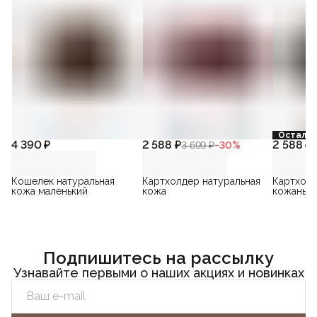
Осталос
4 390 ₽
2 588 ₽
2 588 ₽
3 699 ₽
−
30
%
3
Кошелек натуральная
Картхолдер натуральная
Картхолд
кожа маленький
кожа
кожаный
Подпишитесь на рассылку
Узнавайте первыми о наших акциях и новинках