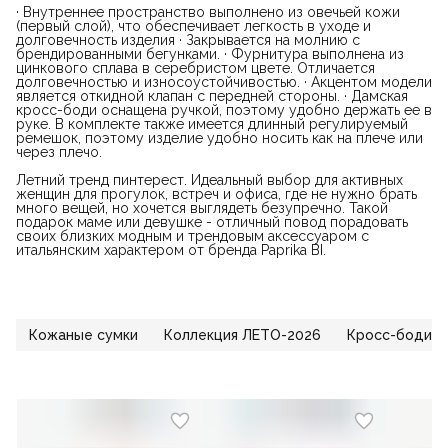
· Внутреннее пространство выполнено из овечьей кожи
(первый слой), что обеспечивает легкость в уходе и
долговечность изделия · Закрывается на молнию с
брендированными бегунками. · Фурнитура выполнена из
цинкового сплава в серебристом цвете. Отличается
долговечностью и износоустойчивостью. · Акцентом модели
является откидной клапан с передней стороны. · Дамская
кросс-боди оснащена ручкой, поэтому удобно держать ее в
руке. В комплекте также имеется длинный регулируемый
ремешок, поэтому изделие удобно носить как на плече или
через плечо.
Летний тренд пинтерест. Идеальный выбор для активных
женщин для прогулок, встреч и офиса, где не нужно брать
много вещей, но хочется выглядеть безупречно. Такой
подарок маме или девушке - отличный повод порадовать
своих близких модным и трендовым аксессуаром с
итальянским характером от бренда Paprika BI.
Кожаные сумки
Коллекция ЛЕТО-2026
Кросс-боди