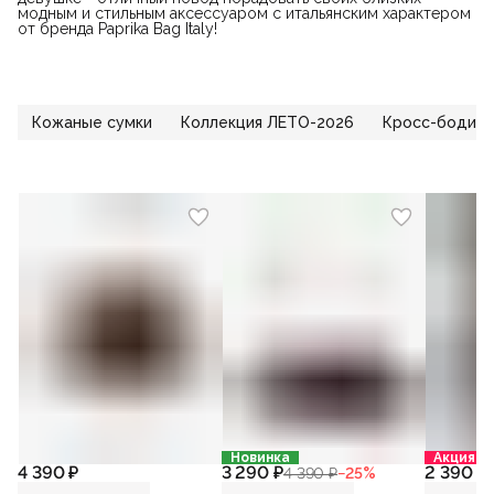
модным и стильным аксессуаром с итальянским характером
от бренда Paprika Bag Italy!
Кожаные сумки
Коллекция ЛЕТО-2026
Кросс-боди
Новинка
Акция
4 390 ₽
3 290 ₽
2 390 ₽
4 390 ₽
−
25
%