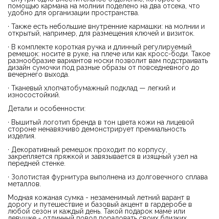
помощью кармана на молнии поделено на два отсека, что
удобно для организации пространства.
· Также есть небольшие внутренние кармашки: на молнии и
открытый, например, для размещения ключей и визиток.
· В комплекте короткая ручка и длинный регулируемый
ремешок: носите в руке, на плече или как кросс-боди. Такое
разнообразие вариантов носки позволит вам подстраивать
дизайн сумочки под разные образы от повседневного до
вечернего выхода.
· Тканевый хлопчатобумажный подклад — легкий и
износостойкий.
Детали и особенности:
· Вышитый логотип бренда в тон цвета кожи на лицевой
стороне ненавязчиво демонстрирует премиальность
изделия.
· Декоративный ремешок проходит по корпусу,
закрепляется пряжкой и завязывается в изящный узел на
передней стенке.
· Золотистая фурнитура выполнена из долговечного сплава
металлов.
Модная кожаная сумка - незаменимый летний варант в
дорогу и путешествие и базовый акцент в гардеробе в
любой сезон и каждый день. Такой подарок маме или
девушке - отличный повод порадовать своих близких