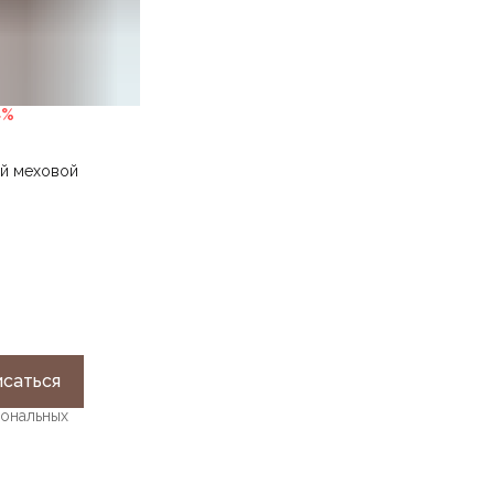
4
%
ый меховой
саться
сональных