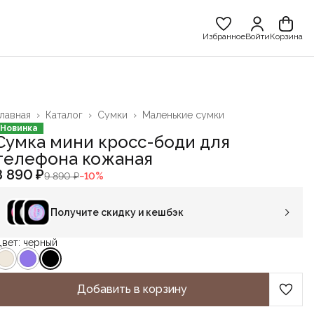
Избранное
Войти
Корзина
лавная
›
Каталог
›
Сумки
›
Маленькие сумки
Новинка
Сумка мини кросс-боди для
телефона кожаная
8 890 ₽
9 890 ₽
−
10
%
Получите скидку и кешбэк
вет: черный
Добавить в корзину