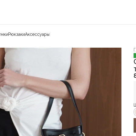
умки
Рюкзаки
Аксессуары
Г
Ц