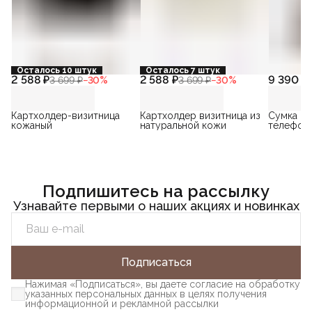
Осталось 10 штук
Осталось 7 штук
2 588 ₽
2 588 ₽
9 390 ₽
3 699 ₽
−
30
%
3 699 ₽
−
30
%
1
Картхолдер-визитница
Картхолдер визитница из
Сумка ма
кожаный
натуральной кожи
телефона
замша
Подпишитесь на рассылку
Узнавайте первыми о наших акциях и новинках
Подписаться
Нажимая «Подписаться», вы даете согласие на обработку
указанных персональных данных в целях получения
информационной и рекламной рассылки