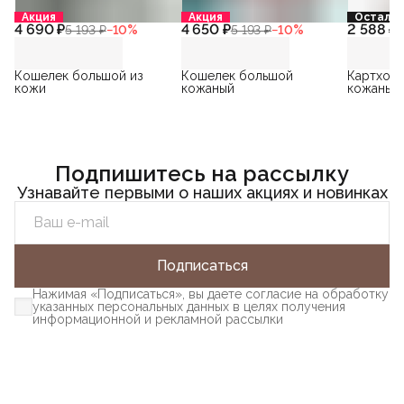
Акция
Акция
Осталос
4 690 ₽
4 650 ₽
2 588 ₽
5 193 ₽
−
10
%
5 193 ₽
−
10
%
3
Кошелек большой из
Кошелек большой
Картхолд
кожи
кожаный
кожаный
Подпишитесь на рассылку
Узнавайте первыми о наших акциях и новинках
Подписаться
Нажимая «Подписаться», вы даете согласие на обработку
указанных персональных данных в целях получения
информационной и рекламной рассылки