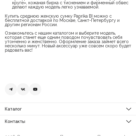
круге», кожаная бирка с тиснением и фирменный обвес
делают каждую модель легко узнаваемой.
Купить среднюю женскую сумку Paprika BI можно с
бесплатной доставкой по Москве, Санкт-Петербургу и
другим регионам России.
Ознакомьтесь с нашим каталогом и выберите модель,
которая станет еще одним поводом почувствовать себя
утонченно и женственно. Оформление заказа займет всего
несколько минут. Новый аксессуар уже совсем скоро будет
радовать вас!
Каталог
Новинки
Распродажа
Контакты
О бренде
Телефон
Доставка и оплата
8 (900) 641-77-55
Сумки