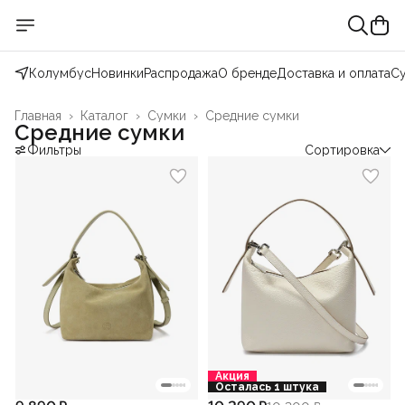
Колумбус
Новинки
Распродажа
О бренде
Доставка и оплата
С
Главная
›
Каталог
›
Сумки
›
Средние сумки
Средние сумки
Фильтры
Сортировка
Акция
Осталась 1 штука