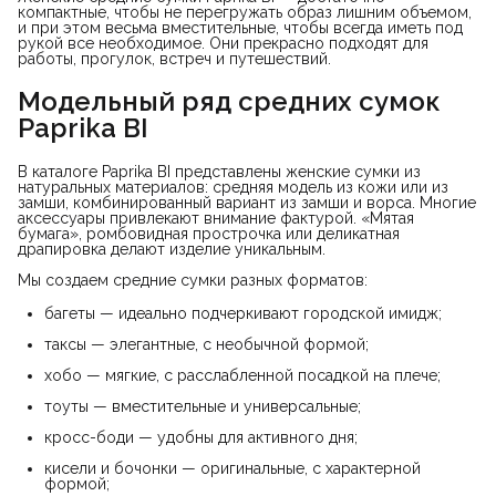
компактные, чтобы не перегружать образ лишним объемом,
и при этом весьма вместительные, чтобы всегда иметь под
рукой все необходимое. Они прекрасно подходят для
работы, прогулок, встреч и путешествий.
Модельный ряд средних сумок 
Paprika BI
В каталоге Paprika BI представлены женские сумки из
натуральных материалов: средняя модель из кожи или из
замши, комбинированный вариант из замши и ворса. Многие
аксессуары привлекают внимание фактурой. «Мятая
бумага», ромбовидная прострочка или деликатная
драпировка делают изделие уникальным.
Мы создаем средние сумки разных форматов:
багеты — идеально подчеркивают городской имидж;
таксы — элегантные, с необычной формой;
хобо — мягкие, с расслабленной посадкой на плече;
тоуты — вместительные и универсальные;
кросс-боди — удобны для активного дня;
кисели и бочонки — оригинальные, с характерной
формой;